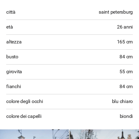
città
saint petersburg
età
26 anni
altezza
165 cm
busto
84 cm
girovita
55 cm
fianchi
84 cm
colore degli occhi
blu chiaro
colore dei capelli
biondi