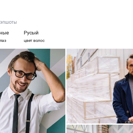
НЭПШОТЫ
ные
Русый
глаз
цвет волос