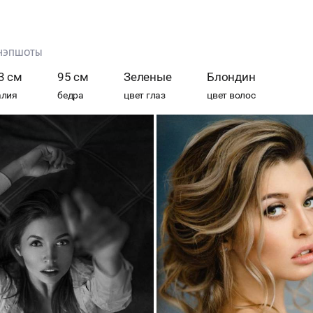
НЭПШОТЫ
3 см
95 см
Зеленые
Блондин
алия
бедра
цвет глаз
цвет волос