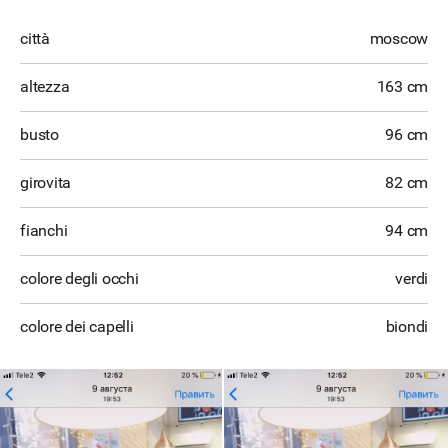
città
moscow
altezza
163 cm
busto
96 cm
girovita
82 cm
fianchi
94 cm
colore degli occhi
verdi
colore dei capelli
biondi