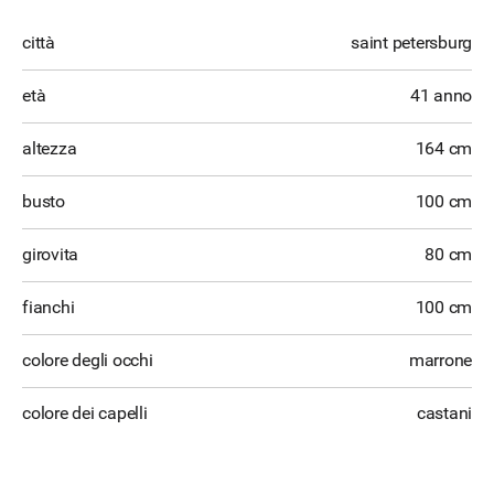
città
saint petersburg
età
41 anno
altezza
164 cm
busto
100 cm
girovita
80 cm
fianchi
100 cm
colore degli occhi
marrone
colore dei capelli
castani