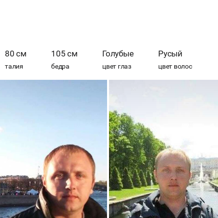
80 см
105 см
Голубые
Русый
талия
бедра
цвет глаз
цвет волос