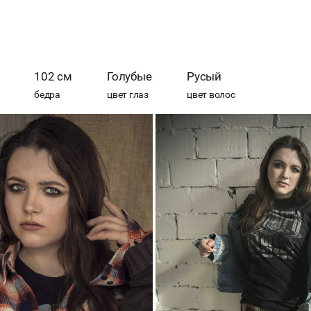
102 см
Голубые
Русый
бедра
цвет глаз
цвет волос