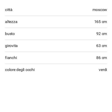
città
moscow
altezza
165 cm
busto
92 cm
girovita
63 cm
fianchi
86 cm
colore degli occhi
verdi