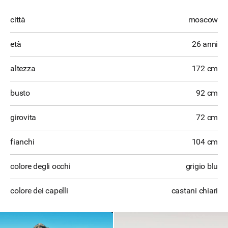
città
moscow
età
26 anni
altezza
172 cm
busto
92 cm
girovita
72 cm
fianchi
104 cm
colore degli occhi
grigio blu
colore dei capelli
castani chiari