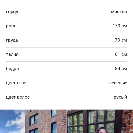
город
москва
рост
170 см
грудь
79 см
талия
61 см
бедра
84 см
цвет глаз
зеленые
цвет волос
русый