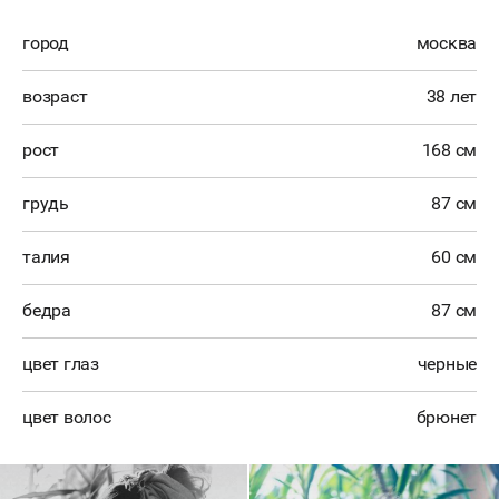
город
москва
возраст
38 лет
рост
168 см
грудь
87 см
талия
60 см
бедра
87 см
цвет глаз
черные
цвет волос
брюнет