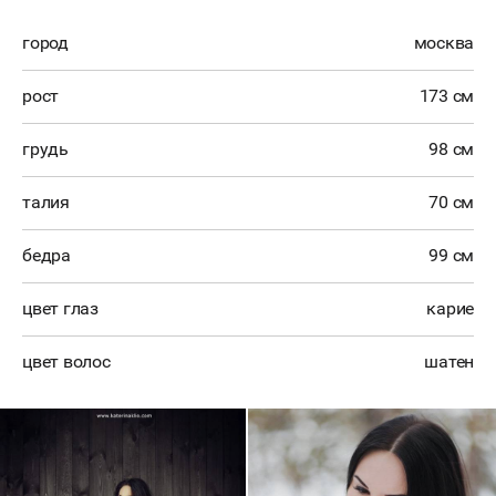
город
москва
рост
173 см
грудь
98 см
талия
70 см
бедра
99 см
цвет глаз
карие
цвет волос
шатен