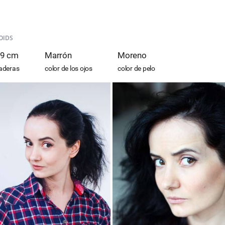
OIDS
9 cm
Marrón
Moreno
aderas
color de los ojos
color de pelo