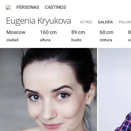
PERSONAS
CASTINGS
Eugenia Kryukova
ACTRIZ
GALERÍA
POLAR
Moscow
160 cm
89 cm
60 cm
8
ciudad
altura
busto
cintura
c