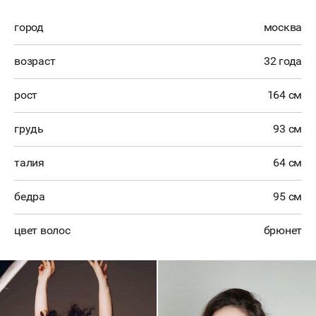
город
москва
возраст
32 года
рост
164 см
грудь
93 см
талия
64 см
бедра
95 см
цвет волос
брюнет