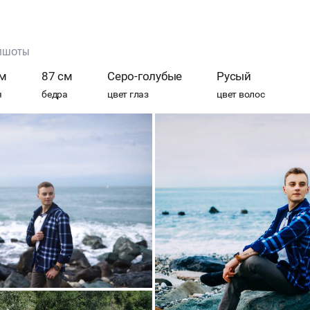
ПШОТЫ
см
87 см
Серо-голубые
Русый
я
бедра
цвет глаз
цвет волос